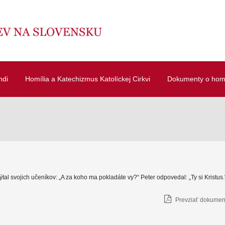
ndi
Homília a Katechizmus Katolíckej Cirkvi
Dokumenty o homí
ýtal svojich učeníkov: „A za koho ma pokladáte vy?“ Peter odpovedal: „Ty si Kristus.
Prevziať dokument