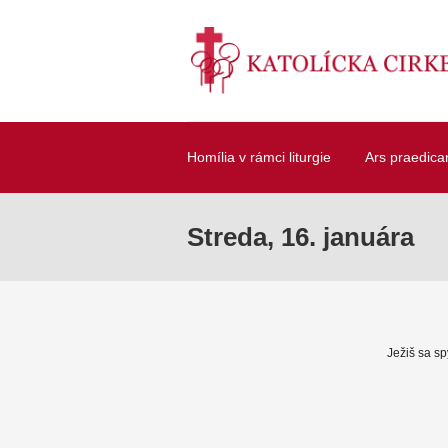
Homília v rámci liturgie
Ars praedica
Streda, 16. januára
Ježiš sa sp