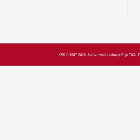
KBS
© 1997-2026. Správu webu zabezpečuje
ThDr.
P