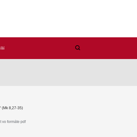
lií
“ (Mk 8,27-35)
 vo formáte pdf