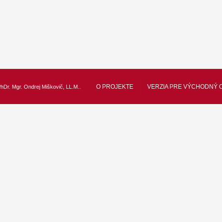
O PROJEKTE
VERZIA PRE VÝCHODNÝ 
hDr. Mgr. Ondrej Miškovič, LL.M.
.