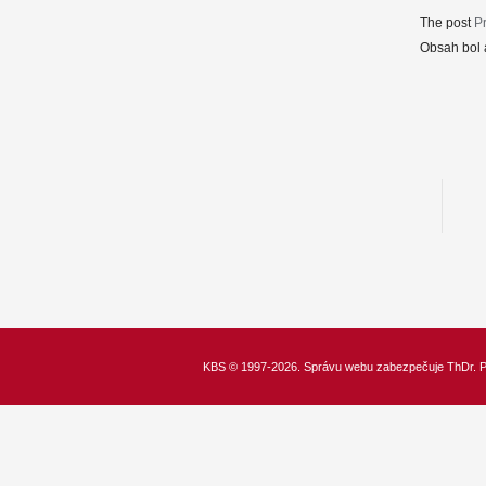
The post
Pr
Obsah bol 
KBS
© 1997-2026. Správu webu zabezpečuje
ThDr.
P