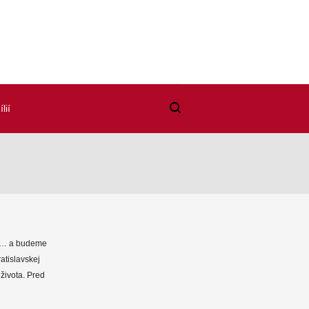
lií
kmi… a budeme
ratislavskej
 života. Pred