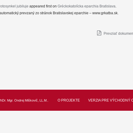
otosynkel jubiluje
appeared first on
Gréckokatolícka eparchia Bratislava
.
automatický prevzaný zo stránok Bratislavskej eparchie – www.grkatba.sk.
Prevziať dokument
O PROJEKTE
VERZIA PRE VÝCHODNÝ 
hDr. Mgr. Ondrej Miškovič, LL.M.
.