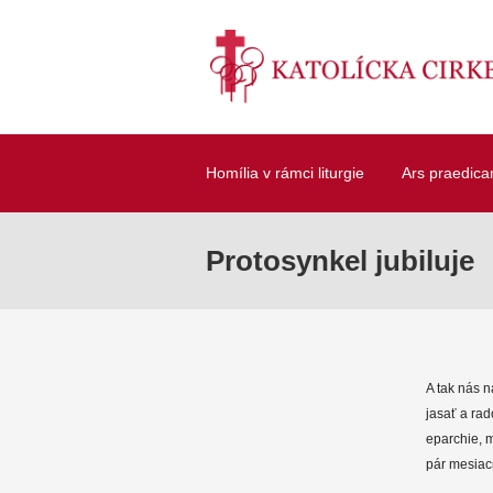
Homília v rámci liturgie
Ars praedica
Protosynkel jubiluje
A tak nás 
jasať a rad
eparchie, m
pár mesiac