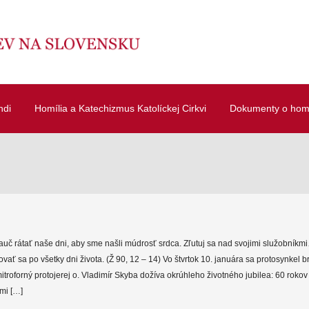
ndi
Homília a Katechizmus Katolíckej Cirkvi
Dokumenty o homí
nauč rátať naše dni, aby sme našli múdrosť srdca. Zľutuj sa nad svojimi služobní
ovať sa po všetky dni života. (Ž 90, 12 – 14) Vo štvrtok 10. januára sa protosynkel b
itroforný protojerej o. Vladimír Skyba dožíva okrúhleho životného jubilea: 60 rokov
mi […]