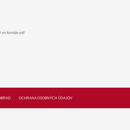
 vo formáte pdf
OBRAD
OCHRANA OSOBNÝCH ÚDAJOV