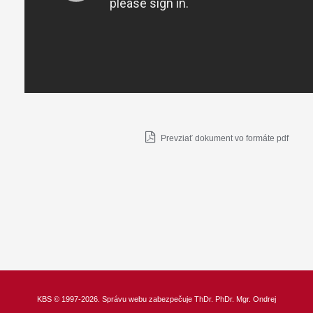
Prevziať dokument vo formáte pdf
KBS
© 1997-2026. Správu webu zabezpečuje
ThDr.
PhDr. Mgr. Ondrej