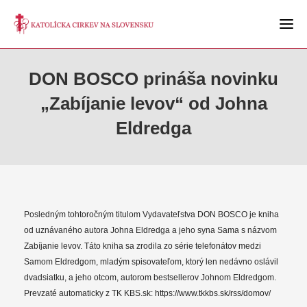
DON BOSCO prináša novinku
„Zabíjanie levov“ od Johna
Eldredga
Posledným tohtoročným titulom Vydavateľstva DON BOSCO je kniha
od uznávaného autora Johna Eldredga a jeho syna Sama s názvom
Zabíjanie levov. Táto kniha sa zrodila zo série telefonátov medzi
Samom Eldredgom, mladým spisovateľom, ktorý len nedávno oslávil
dvadsiatku, a jeho otcom, autorom bestsellerov Johnom Eldredgom.
Prevzaté automaticky z TK KBS.sk: https://www.tkkbs.sk/rss/domov/