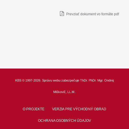
Prevziať dokument vo formáte pdf
KBS
© 1997-2026. Správu webu zabezpečuje
ThDr.
PhDr. Mgr. Ondrej
Miškovič, LL.M.
.
O PROJEKTE
VERZIA PRE VÝCHODNÝ OBRAD
OCHRANA OSOBNÝCH ÚDAJOV