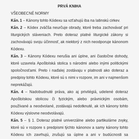
PRVÁ KNIHA
VŠEOBECNÉ NORMY
Kán. 1
– Kánony tohto Kódexu sa vzťahujú iba na latinskú cirkev.
Kán. 2
– Kódex zväčša neurčuje obrady, ktoré treba zachovávať pri
liturgických sláveniach. Preto doteraz platné liturgické zákony si
zachovávajú svoju účinnosť, ak niektorý z nich neodporuje kánonom
Kódexu.
Kán. 3
– Kánony Kódexu nerušia ani úplne, ani čiastočne dohody,
ktoré uzavrela Apoštolská stolica s národmi alebo inými politickými
spoločnosťami. Preto i naďalej zostávaju v platnosti ako doteraz a
predpisy tohto Kódexu, ktoré sú s nimi v rozpore, im ani v najmenšom
neprekážajú.
Kán. 4
– Nadobudnuté práva, ako aj privilégiá, udelené doteraz
Apoštolskou stolicou či fyzickým, alebo právnickým osobám,
používané a neodvolané, zostávajú nedotknuté, ak ich kánony tohto
Kódexu výslovne neodvolávajú.
Kán. 5
– § 1. Doteraz platné univerzálne alebo partikulárne zvyky,
ktoré sú v rozpore s predpismi týchto kánonov a samy kánony tohto
Kódexu ich zavrhujú, zrušujú sa úplne a ani v budúcnosti sa