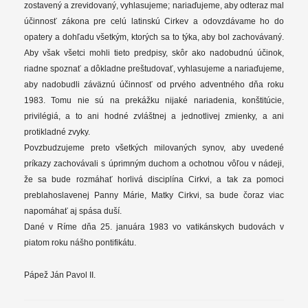
zostavený a zrevidovaný, vyhlasujeme; nariaďujeme, aby odteraz mal
účinnosť zákona pre celú latinskú Cirkev a odovzdávame ho do
opatery a dohľadu všetkým, ktorých sa to týka, aby bol zachovávaný.
Aby však všetci mohli tieto predpisy, skôr ako nadobudnú účinok,
riadne spoznať a dôkladne preštudovať, vyhlasujeme a nariaďujeme,
aby nadobudli záväznú účinnosť od prvého adventného dňa roku
1983. Tomu nie sú na prekážku nijaké nariadenia, konštitúcie,
privilégiá, a to ani hodné zvláštnej a jednotlivej zmienky, a ani
protikladné zvyky.
Povzbudzujeme preto všetkých milovaných synov, aby uvedené
príkazy zachovávali s úprimným duchom a ochotnou vôľou v nádeji,
že sa bude rozmáhať horlivá disciplína Cirkvi, a tak za pomoci
preblahoslavenej Panny Márie, Matky Cirkvi, sa bude čoraz viac
napomáhať aj spása duší.
Dané v Ríme dňa 25. januára 1983 vo vatikánskych budovách v
piatom roku nášho pontifikátu.
Pápež Ján Pavol II.