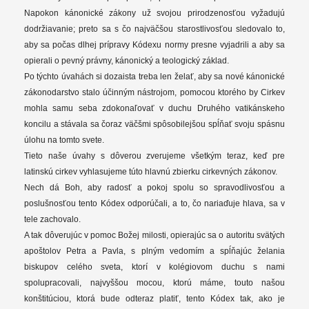
Napokon kánonické zákony už svojou prirodzenosťou vyžadujú
dodržiavanie; preto sa s čo najväčšou starostlivosťou sledovalo to,
aby sa počas dlhej prípravy Kódexu normy presne vyjadrili a aby sa
opierali o pevný právny, kánonický a teologický základ.
Po týchto úvahách si dozaista treba len želať, aby sa nové kánonické
zákonodarstvo stalo účinným nástrojom, pomocou ktorého by Cirkev
mohla samu seba zdokonaľovať v duchu Druhého vatikánskeho
koncilu a stávala sa čoraz väčšmi spôsobilejšou spĺňať svoju spásnu
úlohu na tomto svete.
Tieto naše úvahy s dôverou zverujeme všetkým teraz, keď pre
latinskú cirkev vyhlasujeme túto hlavnú zbierku cirkevných zákonov.
Nech dá Boh, aby radosť a pokoj spolu so spravodlivosťou a
poslušnosťou tento Kódex odporúčali, a to, čo nariaďuje hlava, sa v
tele zachovalo.
A tak dôverujúc v pomoc Božej milosti, opierajúc sa o autoritu svätých
apoštolov Petra a Pavla, s plným vedomím a spĺňajúc želania
biskupov celého sveta, ktorí v kolégiovom duchu s nami
spolupracovali, najvyššou mocou, ktorú máme, touto našou
konštitúciou, ktorá bude odteraz platiť, tento Kódex tak, ako je