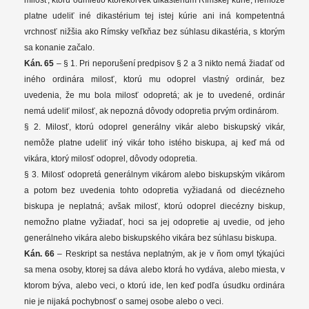
platne udeliť iné dikastérium tej istej kúrie ani iná kompetentná
vrchnosť nižšia ako Rímsky veľkňaz bez súhlasu dikastéria, s ktorým
sa konanie začalo.
Kán. 65
– § 1. Pri neporušení predpisov § 2 a 3 nikto nemá žiadať od
iného ordinára milosť, ktorú mu odoprel vlastný ordinár, bez
uvedenia, že mu bola milosť odopretá; ak je to uvedené, ordinár
nemá udeliť milosť, ak nepozná dôvody odopretia prvým ordinárom.
§ 2. Milosť, ktorú odoprel generálny vikár alebo biskupský vikár,
nemôže platne udeliť iný vikár toho istého biskupa, aj keď má od
vikára, ktorý milosť odoprel, dôvody odopretia.
§ 3. Milosť odopretá generálnym vikárom alebo biskupským vikárom
a potom bez uvedenia tohto odopretia vyžiadaná od diecézneho
biskupa je neplatná; avšak milosť, ktorú odoprel diecézny biskup,
nemožno platne vyžiadať, hoci sa jej odopretie aj uvedie, od jeho
generálneho vikára alebo biskupského vikára bez súhlasu biskupa.
Kán. 66
– Reskript sa nestáva neplatným, ak je v ňom omyl týkajúci
sa mena osoby, ktorej sa dáva alebo ktorá ho vydáva, alebo miesta, v
ktorom býva, alebo veci, o ktorú ide, len keď podľa úsudku ordinára
nie je nijaká pochybnosť o samej osobe alebo o veci.