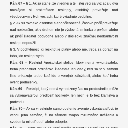
Kán. 67
– § 1. Ak sa stane, že v jednej a tej istej veci sa vyžiadajú dva
navzájom si protirečiace reskripty, osobitný prevažuje nad
všeobecným v tých veciach, ktoré vyjadruje osobitne.
§ 2. Ak sú rovnako osobitné alebo všeobecné, časovo prvší prevažuje
nad neskorším, ak v druhom nie je výslovná zmienka o prvšom alebo
ak prvší žiadateľ podvodne alebo v dôsledku značnej nedbanlivosti
reskript nepoužil.
§ 3. V pochybnosti, či reskript je platný alebo nie, treba sa obrátiť na
toho, kto reskript vydal.
Kán. 68
– Reskript Apoštolskej stolice, ktorý nemá vykonávateľa,
treba predostrieť ordinárovi žiadateľa len vtedy, keď sa to v samom
liste prikazuje alebo keď ide o verejné záležitosti, alebo keď treba
overiť podmienky.
Kán. 69
– Reskript, ktorý nemá vymedzený čas na predostretie, môže
sa vykonávateľovi predložiť hocikedy, len nech je to bez klamstva a
podvodu.
Kán. 70
– Ak sa v reskripte samo udelenie zveruje vykonávateľovi, je
vecou jeho samého, či na základe svojho rozumného uváženia a
svedomia milosť udelí alebo odoprie.