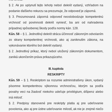
§ 2. Ak po uplynutí tejto lehoty nebol dekrét vydaný, vzhľadom na
podanie ďalšieho rekurzu sa prezumuje, že odpoveď je záporná.
§ 3. Prezumovaná záporná odpoveď neoslobodzuje kompetentnú
vrchnosť od povinnosti dekrét vyniesť, ba ani od nahradenia
prípadnej spôsobenej škody podľa normy kán. 128.
Kán. 58
– § 1. Jednotlivý dekrét stráca účinnosť zákonným odvolaním
zo strany kompetentnej vrchnosti, ako aj zaniknutím zákona, na
vykonávanie ktorého bol dekrét vydaný.
§ 2. Jednotlivý príkaz, ktorý nebol uložený zákonným dokumentom,
zaniká ukončením práva prikazujúceho.
III. kapitola
RESKRIPTY
Kán. 59
– § 1. Reskriptom sa rozumie administratívny úkon, vydaný
písomne kompetentnou výkonnou vrchnosťou, ktorým sa podľa
povahy veci na žiadosť niekoho udeľuje privilégium, dišpenz alebo
iná milosť.
§ 2. Predpisy stanovené pre reskripty platia aj pre udeľovanie
povolenia, ako aj pre ústne udeľovanie milostí, ak nie je zrejmé niečo