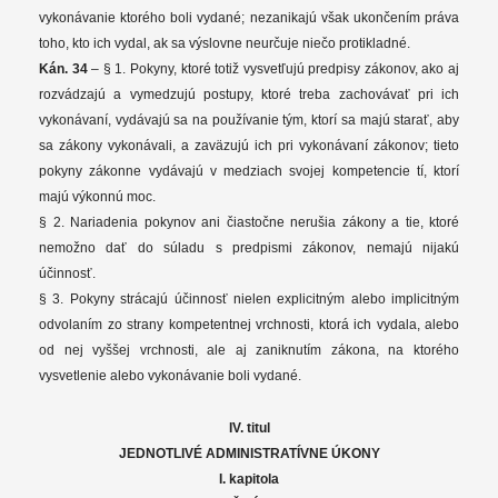
vykonávanie ktorého boli vydané; nezanikajú však ukončením práva
toho, kto ich vydal, ak sa výslovne neurčuje niečo protikladné.
Kán. 34
– § 1. Pokyny, ktoré totiž vysvetľujú predpisy zákonov, ako aj
rozvádzajú a vymedzujú postupy, ktoré treba zachovávať pri ich
vykonávaní, vydávajú sa na používanie tým, ktorí sa majú starať, aby
sa zákony vykonávali, a zaväzujú ich pri vykonávaní zákonov; tieto
pokyny zákonne vydávajú v medziach svojej kompetencie tí, ktorí
majú výkonnú moc.
§ 2. Nariadenia pokynov ani čiastočne nerušia zákony a tie, ktoré
nemožno dať do súladu s predpismi zákonov, nemajú nijakú
účinnosť.
§ 3. Pokyny strácajú účinnosť nielen explicitným alebo implicitným
odvolaním zo strany kompetentnej vrchnosti, ktorá ich vydala, alebo
od nej vyššej vrchnosti, ale aj zaniknutím zákona, na ktorého
vysvetlenie alebo vykonávanie boli vydané.
IV. titul
JEDNOTLIVÉ ADMINISTRATÍVNE ÚKONY
I. kapitola