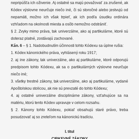
nepripúšťa ich oživenie. Aj ostatné sa majú považovať za zrušené, ak
Kódex výslovne neurčuje niečo iné, či sú storočné alebo jestvujú od
nepamäti, možno ich však trpieť, ak ich podľa úsudku ordinára
vzhľadom na okolnosti miesta a osôb nemožno odstrániť.
§ 2. Zvyky mimo práva, tak univerzálne, ako aj partikulárne, ktoré sú
doteraz platné, zostávajú zachované.
Kán. 6
– § 1. Nadobudnutím účinnosti tohto Kódexu sa úplne rušia:
1. Kódex kánonického práva, vyhlásený roku 1917;
2. aj ine zákony, tak univerzálne, ako aj partikulárne, ktoré odporujú
predpisom tohto Kódexu, ak sa o partikulárných výslovne neurčuje
niečo iné;
3. všetky trestné zákony, tak univerzálne, ako aj partikulárne, vydané
Apoštolskou stolicou, ak nie sú prevzaté do tohto Kódexu;
4. aj ostatné univerzálne disciplinárne zákony, vzťahujúce sa na
matériu, ktorú tento Kódex upravuje v celom rozsahu.
§ 2. Kánony tohto Kódexu, pokiaľ obsahujú staré právo, treba
posudzovať aj so zreteľom na kánonickú tradíciu.
I. titul
CIRKEVNÉ ZÁKONY