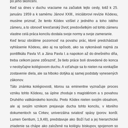
po jeho skončení.
Keď sa dnes v duchu vraciame na začiatok tejto cesty, totiž k 25.
januáru 1959 a k samému Jánovi XXIII., iniciátorovi revízie Kódexu,
musíme priznať, že tento Kódex vzišiel z jedného a toho istého
zámeru, a to obnoviť kresťanský život; predovšetkým od tohto zámeru
vlastne celá práca koncilu dostala svoje normy a svoje zameranie.
Keď teraz obrátime pozornosť na povahu prác, ktoré predchádzali
vyhlásenie Kódexu, ako aj na spôsob, ako sa vykonávali najmä za
pontifikátu Pavla VI. a Jána Pavla I. a napokon až do dnešného dňa,
treba celkom jasne zdôrazniť, že tieto práce boli dovedené do konca
v neobyčajne kolégiovom duchu. A vzťahuje sa to nielen na vonkajšie
zostavenie diela, ale sa hlboko dotýka aj samej podstaty vynesených
zákonov.
Táto známka kolégiovosti, ktorou sa eminentne vyznačuje proces
vzniku tohto Kódexu, sa úplne zhoduje s magistériom a s povahou
Druhého vatikánskeho koncilu. Preto Kódex nielen svojím obsahom,
ale aj svojím vznikom prejavuje ducha tohto koncilu, v ktorého
dokumentoch sa Cirkev, univerzálna sviatosť spásy (porov. konšt.
Lumen Gentium, 1,9,48), predstavuje ako Boží ľud a jej hierarchické
zriadenie sa chápe ako založené na kolégiu biskupov, spojenom so