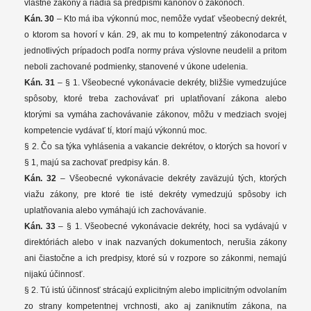
vlastne zákony a riadia sa predpismi kánonov o zákonoch.
Kán. 30
– Kto má iba výkonnú moc, nemôže vydať všeobecný dekrét,
o ktorom sa hovorí v kán. 29, ak mu to kompetentný zákonodarca v
jednotlivých prípadoch podľa normy práva výslovne neudelil a pritom
neboli zachované podmienky, stanovené v úkone udelenia.
Kán. 31
– § 1. Všeobecné vykonávacie dekréty, bližšie vymedzujúce
spôsoby, ktoré treba zachovávať pri uplatňovaní zákona alebo
ktorými sa vymáha zachovávanie zákonov, môžu v medziach svojej
kompetencie vydávať tí, ktorí majú výkonnú moc.
§ 2. Čo sa týka vyhlásenia a vakancie dekrétov, o ktorých sa hovorí v
§ 1, majú sa zachovať predpisy kán. 8.
Kán. 32
– Všeobecné vykonávacie dekréty zaväzujú tých, ktorých
viažu zákony, pre ktoré tie isté dekréty vymedzujú spôsoby ich
uplatňovania alebo vymáhajú ich zachovávanie.
Kán. 33
– § 1. Všeobecné vykonávacie dekréty, hoci sa vydávajú v
direktóriách alebo v inak nazvaných dokumentoch, nerušia zákony
ani čiastočne a ich predpisy, ktoré sú v rozpore so zákonmi, nemajú
nijakú účinnosť.
§ 2. Tú istú účinnosť strácajú explicitným alebo implicitným odvolaním
zo strany kompetentnej vrchnosti, ako aj zaniknutím zákona, na