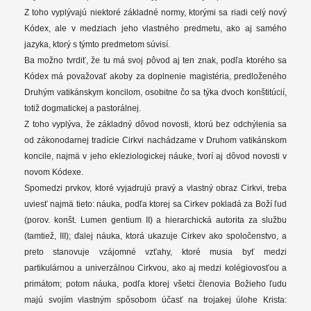
Z toho vyplývajú niektoré základné normy, ktorými sa riadi celý nový
Kódex, ale v medziach jeho vlastného predmetu, ako aj samého
jazyka, ktorý s týmto predmetom súvisí.
Ba možno tvrdiť, že tu má svoj pôvod aj ten znak, podľa ktorého sa
Kódex má považovať akoby za doplnenie magistéria, predloženého
Druhým vatikánskym koncilom, osobitne čo sa týka dvoch konštitúcií,
totiž dogmatickej a pastorálnej.
Z toho vyplýva, že základný dôvod novosti, ktorú bez odchýlenia sa
od zákonodarnej tradície Cirkvi nachádzame v Druhom vatikánskom
koncile, najmä v jeho ekleziologickej náuke, tvorí aj dôvod novosti v
novom Kódexe.
Spomedzi prvkov, ktoré vyjadrujú pravý a vlastný obraz Cirkvi, treba
uviesť najmä tieto: náuka, podľa ktorej sa Cirkev pokladá za Boží ľud
(porov. konšt. Lumen gentium II) a hierarchická autorita za službu
(tamtiež, III); ďalej náuka, ktorá ukazuje Cirkev ako spoločenstvo, a
preto stanovuje vzájomné vzťahy, ktoré musia byť medzi
partikulárnou a univerzálnou Cirkvou, ako aj medzi kolégiovosťou a
primátom; potom náuka, podľa ktorej všetci členovia Božieho ľudu
majú svojím vlastným spôsobom účasť na trojakej úlohe Krista: