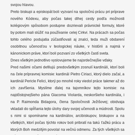
svojou hlavou.
Preto biskupi a episkopát boli vyzvaní na spoločnú prácu pri príprave
nového Kódexu, aby počas takej dlhej cesty podľa možnosti
kolégiovým spôsobom postupne dozrievali právnické formuly, ktoré
by potom mali slúžiť na používanie celej Cirkvi. Na prácach sa počas
tohto celého podujatia zúčastňovali aj znalci, teda muži obdarení
osobitnou učenosťou v teologickej náuke, v histórii a najmä v
kánonickom práve, ktorí boli pozvaní zo všetkých častí sveta.
Dnes všetkým jednotlivo vyslovujeme tie najsrdečnejšie vďaky.
Pred našimi očami defilujú predovšetkým zosnulí kardináli, ktorí boli
na čele prípravnej komisie: kardinál Pietro Ciriaci, ktorý dielo začal, a
kardinál Pericle Felici, ktorý po mnohé roky viedol práce takmer až do
ich zavŕšenia. Myslíme ďalej na tajomníkov tejto komisie: na
najdôstojnejšieho pána Giacoma Violarda, neskoršieho kardinála, i
na P. Raimonda Bidagora, člena Spoločnosti Ježišovej; obidvaja
vkladali do spĺňania tejto úlohy dary svojej učenosti a múdrosti. Spolu
s nimi si spomíname na kardinálov, arcibiskupov, biskupov a na
všetkých, ktorí počas týchto rokov boli pribratí na takú ťažkú prácu a
ktorých Boh medzitým povolal na večnú odmenu. Za tých všetkých sa