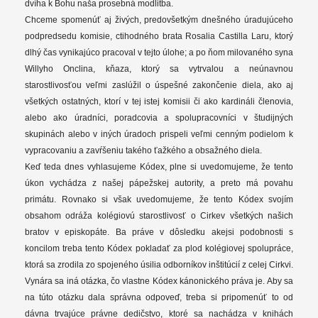
dvíha k Bohu naša prosebná modlitba.
Chceme spomenúť aj živých, predovšetkým dnešného úradujúceho
podpredsedu komisie, ctihodného brata Rosalia Castilla Laru, ktorý
dlhý čas vynikajúco pracoval v tejto úlohe; a po ňom milovaného syna
Willyho Onclina, kňaza, ktorý sa vytrvalou a neúnavnou
starostlivosťou veľmi zaslúžil o úspešné zakončenie diela, ako aj
všetkých ostatných, ktorí v tej istej komisii či ako kardináli členovia,
alebo ako úradníci, poradcovia a spolupracovníci v študijných
skupinách alebo v iných úradoch prispeli veľmi cenným podielom k
vypracovaniu a zavŕšeniu takého ťažkého a obsažného diela.
Keď teda dnes vyhlasujeme Kódex, plne si uvedomujeme, že tento
úkon vychádza z našej pápežskej autority, a preto má povahu
primátu. Rovnako si však uvedomujeme, že tento Kódex svojím
obsahom odráža kolégiovú starostlivosť o Cirkev všetkých našich
bratov v episkopáte. Ba práve v dôsledku akejsi podobnosti s
koncilom treba tento Kódex pokladať za plod kolégiovej spolupráce,
ktorá sa zrodila zo spojeného úsilia odborníkov inštitúcií z celej Cirkvi.
Vynára sa iná otázka, čo vlastne Kódex kánonického práva je. Aby sa
na túto otázku dala správna odpoveď, treba si pripomenúť to od
dávna trvajúce právne dedičstvo, ktoré sa nachádza v knihách