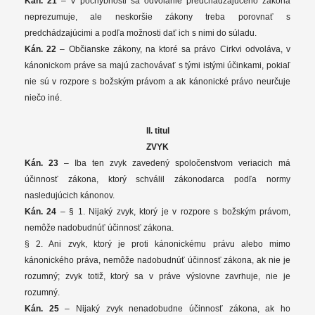
Kán. 21
– V pochybnosti sa odvolanie predchádzajúceho zákona
neprezumuje, ale neskoršie zákony treba porovnať s
predchádzajúcimi a podľa možnosti dať ich s nimi do súladu.
Kán. 22
– Občianske zákony, na ktoré sa právo Cirkvi odvoláva, v
kánonickom práve sa majú zachovávať s tými istými účinkami, pokiaľ
nie sú v rozpore s božským právom a ak kánonické právo neurčuje
niečo iné.
II. titul
ZVYK
Kán. 23
– Iba ten zvyk zavedený spoločenstvom veriacich má
účinnosť zákona, ktorý schválil zákonodarca podľa normy
nasledujúcich kánonov.
Kán. 24
– § 1. Nijaký zvyk, ktorý je v rozpore s božským právom,
nemôže nadobudnúť účinnosť zákona.
§ 2. Ani zvyk, ktorý je proti kánonickému právu alebo mimo
kánonického práva, nemôže nadobudnúť účinnosť zákona, ak nie je
rozumný; zvyk totiž, ktorý sa v práve výslovne zavrhuje, nie je
rozumný.
Kán. 25
– Nijaký zvyk nenadobudne účinnosť zákona, ak ho