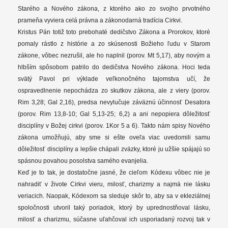
Starého a Nového zákona, z ktorého ako zo svojho prvotného
prameňa vyviera celá právna a zákonodarná tradícia Cirkvi.
Kristus Pán totiž toto prebohaté dedičstvo Zákona a Prorokov, ktoré
pomaly rástlo z histórie a zo skúsenosti Božieho ľudu v Starom
zákone, vôbec nezrušil, ale ho naplnil (porov. Mt 5,17), aby novým a
hlbším spôsobom patrilo do dedičstva Nového zákona. Hoci teda
svätý Pavol pri výklade veľkonočného tajomstva učí, že
ospravedlnenie nepochádza zo skutkov zákona, ale z viery (porov.
Rim 3,28; Gal 2,16), predsa nevylučuje záväznú účinnosť Desatora
(porov. Rim 13,8-10; Gal 5,13-25; 6,2) a ani nepopiera dôležitosť
disciplíny v Božej cirkvi (porov. 1Kor 5 a 6). Takto nám spisy Nového
zákona umožňujú, aby sme si ešte oveľa viac uvedomili samu
dôležitosť disciplíny a lepšie chápali zväzky, ktoré ju užšie spájajú so
spásnou povahou posolstva samého evanjelia.
Keď je to tak, je dostatočne jasné, že cieľom Kódexu vôbec nie je
nahradiť v živote Cirkvi vieru, milosť, charizmy a najmä nie lásku
veriacich. Naopak, Kódexom sa sleduje skôr to, aby sa v ekleziálnej
spoločnosti utvoril taký poriadok, ktorý by uprednostňoval lásku,
milosť a charizmu, súčasne uľahčoval ich usporiadaný rozvoj tak v