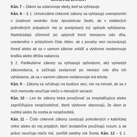
Kán. 7
– Zákon sa ustanovuje vtedy, keď sa vyhlasuje.
Kán. 8
– § 1. Univerzálne cirkevné zákony sa vyhlasujú uverejnením
v
úradnom vestníku Acta Apostolicae Sedis,
ak v niektorých
jednotlivých prípadoch nie je predpísaný iný spôsob vyhlásenia.
Nadobúdajú účinnosť po uplynutí troch mesiacov odo dňa,
uvedeného v príslušnom čísle
Aktov
, ak z povahy veci nezaväzujú
ihneď alebo ak sa v samom zákone zvlášť a výslovne nestanovuje
kratšia alebo dlhšia vakancia.
§ 2. Partikulárne zákony sa vyhlasujú spôsobom, aký vymedzil
zákonodarca, a začínajú zaväzovať po mesiaci odo dňa ich
vyhlásenia, ak sa v samom zákone nestanovuje iná lehota.
Kán. 9
– Zákony sa vzťahujú na budúce veci, nie na minulé, ak sa v
nich menovite neurčuje niečo o minulých veciach.
Kán. 10
– Len tie zákony treba považovať za zneplatňujúce alebo
zapríčiňujúce nespôsobilosť, ktoré výslovne stanovujú, že úkon je
nulitný alebo že osoba je nespôsobilá.
Kán. 11
– Čisto cirkevné zákony zaväzujú pokrstených v katolíckej
cirkvi alebo do nej prijatých, ktorí dostatočne používajú rozum, a ak
právo neurčuje niečo iné, zavŕšili siedmy rok života.
Kán. 12
– § 1.