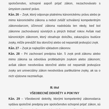
spoločenstvo, schopné aspoň prijať zákon, nezachovávalo s
úmyslom zaviesť právo.
Kán. 26
– Zvyk, ktorý odporuje platnému kánonickému právu alebo je
mimo kánonického zákona a nebol zvlášť schválený kompetentným
zákonodarcom, účinnosť zákona nadobúda len vtedy, keď bol
zákonne zachovávaný súvislých a plných tridsať rokov. Avšak nad
kánonickým zákonom, ktorý obsahuje doložku, zakazujúcu budúce
zvyky, môže prevážiť iba storočný alebo od nepamäti jestvujúci zvyk.
Kán. 27
– Zvyk je najlepším výkladom zákonov.
Kán. 28
– Pri zachovaní predpisu kán. 5 zvyk proti zákonu alebo
mimo zákona sa odvoláva protikladným zvykom alebo zákonom;
avšak zákon neodvoláva storočné alebo od nepamäti jestvujúce
zvyky ani univerzálny zákon neodvoláva partikulárne zvyky, ak sa o
nich výslovne nezmieňuje.
III. titul
VŠEOBECNÉ DEKRÉTY A POKYNY
Kán. 29
– Všeobecné dekréty, ktorými kompetentný zákonodarca
vydáva spoločné predpisy pre spoločenstvo schopné prijať zákon, sú