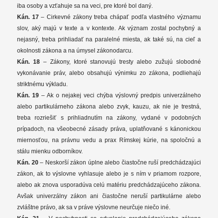
iba osoby a vzťahuje sa na veci, pre ktoré bol daný.
Kán. 17
– Cirkevné zákony treba chápať podľa vlastného významu
slov, aký majú v texte a v kontexte. Ak význam zostal pochybný a
nejasný, treba prihliadať na paralelné miesta, ak také sú, na cieľ a
okolnosti zákona a na úmysel zákonodarcu.
Kán. 18
– Zákony, ktoré stanovujú tresty alebo zužujú slobodné
vykonávanie práv, alebo obsahujú výnimku zo zákona, podliehajú
striktnému výkladu.
Kán. 19
– Ak o nejakej veci chýba výslovný predpis univerzálneho
alebo partikulárneho zákona alebo zvyk, kauzu, ak nie je trestná,
treba rozriešiť s prihliadnutím na zákony, vydané v podobných
prípadoch, na všeobecné zásady práva, uplatňované s kánonickou
miernosťou, na právnu vedu a prax Rímskej kúrie, na spoločnú a
stálu mienku odborníkov.
Kán. 20
– Neskorší zákon úplne alebo čiastočne ruší predchádzajúci
zákon, ak to výslovne vyhlasuje alebo je s ním v priamom rozpore,
alebo ak znova usporadúva celú matériu predchádzajúceho zákona.
Avšak univerzálny zákon ani čiastočne neruší partikulárne alebo
zvláštne právo, ak sa v práve výslovne neurčuje niečo iné.