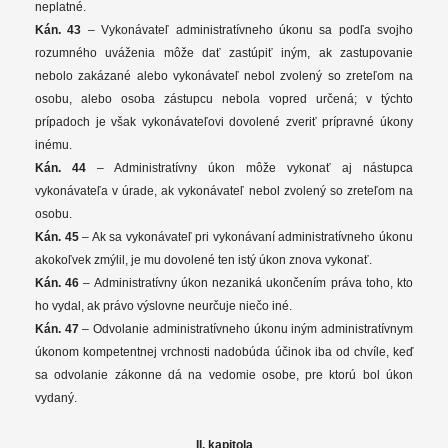
neplatné.
Kán. 43
– Vykonávateľ administratívneho úkonu sa podľa svojho
rozumného uváženia môže dať zastúpiť iným, ak zastupovanie
nebolo zakázané alebo vykonávateľ nebol zvolený so zreteľom na
osobu, alebo osoba zástupcu nebola vopred určená; v týchto
prípadoch je však vykonávateľovi dovolené zveriť prípravné úkony
inému.
Kán. 44
– Administratívny úkon môže vykonať aj nástupca
vykonávateľa v úrade, ak vykonávateľ nebol zvolený so zreteľom na
osobu.
Kán. 45
– Ak sa vykonávateľ pri vykonávaní administratívneho úkonu
akokoľvek zmýlil, je mu dovolené ten istý úkon znova vykonať.
Kán. 46
– Administratívny úkon nezaniká ukončením práva toho, kto
ho vydal, ak právo výslovne neurčuje niečo iné.
Kán. 47
– Odvolanie administratívneho úkonu iným administratívnym
úkonom kompetentnej vrchnosti nadobúda účinok iba od chvíle, keď
sa odvolanie zákonne dá na vedomie osobe, pre ktorú bol úkon
vydaný.
II. kapitola