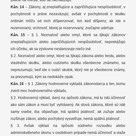
Kán. 14
– Zákony, aj zneplatňujúce a zapríčiňujúce nespôsobilosť, v
pochybnosti o práve nezaväzujú; avšak v pochybnosti o skutku
ordinári môžu od nich dišpenzovať, len keď dišpenz, ak ide o
rezervovaný, vrchnosť, ktorej je rezervovaný, zvyčajne udeľuje.
Kán. 15
– § 1. Neznalosť alebo omyl, ktoré sa týkajú zákonov
zneplatňujúcich alebo zapríčiňujúcich nespôsobilosť, neprekážajú
ich účinku, ak sa výslovne nestanovuje niečo iné.
§ 2. Neznalosť alebo omyl, ktoré sa týkajú zákona alebo trestu, alebo
vlastného skutku, alebo cudzieho skutku všeobecne známeho, sa
neprezumujú; keď ide o cudzí skutok, ktorý nie je všeobecne známy,
sa prezumujú, kým sa nedokáže opak.
Kán. 16
– § 1. Zákony hodnoverne vykladá zákonodarca a ten, komu
zveril moc hodnoverného výkladu.
§ 2. Hodnoverný výklad, daný na spôsob zákona, má tu istú účinnosť
ako sám zákon a musí byť vyhlásený. Ak slová zákona, ktoré sú isté
samy osebe, iba objasňuje, má spätnú platnosť; ak zužuje alebo
rozširuje zákon, alebo pochybný vysvetľuje, nemá spätnú platnosť.
§ 3. Avšak výklad na spôsob súdneho rozsudku alebo
administratívneho úkonu v osobitnom prípade nemá účinnosť a viaže