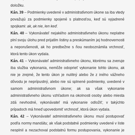
doložku.
Kán. 39
– Podmienky uvedené v administratívnom úkone sa iba vtedy
považujú za podmienky spojené s platnosťou, keď sú vyjadrené
spojkami:
ak, ak nie, len keď.
Kán. 40
– Vykonávateľ nejakého administratívneho úkonu neplatne
plní svoju úlohu pred prijatím listiny a preskúmaním jej hodnovernosti
a neporušenosti, ak ho predbežne s ňou neoboznámila vrchnosť,
ktorá tento úkon vydala.
Kán. 41
– Vykonávateľ administratívneho úkonu, ktorému sa zveruje
iba služba vykonania, nemôže odoprieť vykonanie tohto úkonu, ak
nie je zrejmé, že tento úkon je nulitný alebo že z iného vážneho
dôvodu je neprípustný, alebo nie sú splnené podmienky, uvedené v
samom administratívnom úkone; ak sa však vykonanie
administratívneho úkonu vzhľadom na okolnosti osoby alebo miesta
zdá nevhodné, vykonávateľ má vykonanie odložiť; v takýchto
prípadoch má hneď upovedomiť vrchnosť, ktorá úkon vydala.
Kán. 42
– Vykonávateľ administratívneho úkonu musí postupovať
podľa normy mandátu; ak však podstatné podmienky uvedené v liste
nesplnil a nezachoval podstatnú formu postupovania, vykonanie je