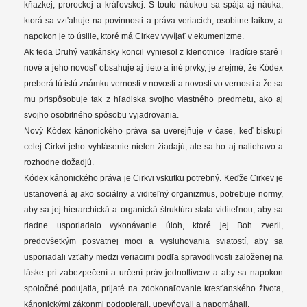
kňazkej, prorockej a kráľovskej. S touto náukou sa spája aj náuka,
ktorá sa vzťahuje na povinnosti a práva veriacich, osobitne laikov; a
napokon je to úsilie, ktoré má Cirkev vyvíjať v ekumenizme.
Ak teda Druhý vatikánsky koncil vyniesol z klenotnice Tradície staré i
nové a jeho novosť obsahuje aj tieto a iné prvky, je zrejmé, že Kódex
preberá tú istú známku vernosti v novosti a novosti vo vernosti a že sa
mu prispôsobuje tak z hľadiska svojho vlastného predmetu, ako aj
svojho osobitného spôsobu vyjadrovania.
Nový Kódex kánonického práva sa uverejňuje v čase, keď biskupi
celej Cirkvi jeho vyhlásenie nielen žiadajú, ale sa ho aj naliehavo a
rozhodne dožadjú.
Kódex kánonického práva je Cirkvi vskutku potrebný. Keďže Cirkev je
ustanovená aj ako sociálny a viditeľný organizmus, potrebuje normy,
aby sa jej hierarchická a organická štruktúra stala viditeľnou, aby sa
riadne usporiadalo vykonávanie úloh, ktoré jej Boh zveril,
predovšetkým posvätnej moci a vysluhovania sviatostí, aby sa
usporiadali vzťahy medzi veriacimi podľa spravodlivosti založenej na
láske pri zabezpečení a určení práv jednotlivcov a aby sa napokon
spoločné podujatia, prijaté na zdokonaľovanie kresťanského života,
kánonickými zákonmi podopierali, upevňovali a napomáhali.