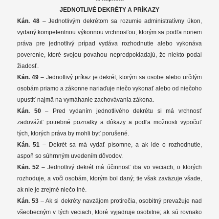
JEDNOTLIVÉ DEKRÉTY A PRÍKAZY
Kán. 48
– Jednotlivým dekrétom sa rozumie administratívny úkon,
vydaný kompetentnou výkonnou vrchnosťou, ktorým sa podľa noriem
práva pre jednotlivý prípad vydáva rozhodnutie alebo vykonáva
poverenie, ktoré svojou povahou nepredpokladajú, že niekto podal
žiadosť.
Kán. 49
– Jednotlivý príkaz je dekrét, ktorým sa osobe alebo určitým
osobám priamo a zákonne nariaďuje niečo vykonať alebo od niečoho
upustiť najmä na vymáhanie zachovávania zákona.
Kán. 50
– Pred vydaním jednotlivého dekrétu si má vrchnosť
zadovážiť potrebné poznatky a dôkazy a podľa možnosti vypočuť
tých, ktorých práva by mohli byť porušené.
Kán. 51
– Dekrét sa má vydať písomne, a ak ide o rozhodnutie,
aspoň so súhrnným uvedením dôvodov.
Kán. 52
– Jednotlivý dekrét má účinnosť iba vo veciach, o ktorých
rozhoduje, a voči osobám, ktorým bol daný; tie však zaväzuje všade,
ak nie je zrejmé niečo iné.
Kán. 53
– Ak si dekréty navzájom protirečia, osobitný prevažuje nad
všeobecným v tých veciach, ktoré vyjadruje osobitne; ak sú rovnako