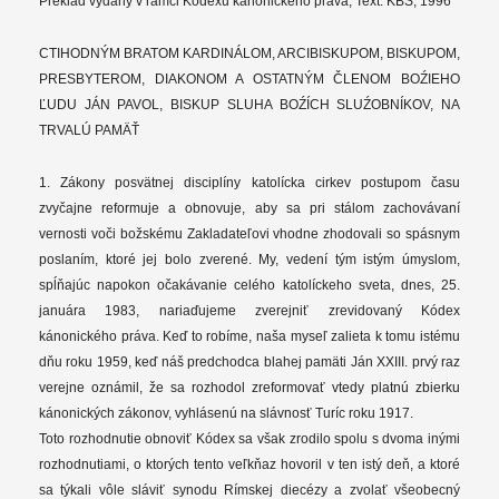
Preklad vydaný v rámci Kódexu kanonického práva, Text: KBS, 1996
CTIHODNÝM BRATOM KARDINÁLOM, ARCIBISKUPOM, BISKUPOM,
PRESBYTEROM, DIAKONOM A OSTATNÝM ČLENOM BOŹIEHO
ĽUDU JÁN PAVOL, BISKUP SLUHA BOŹÍCH SLUŹOBNÍKOV, NA
TRVALÚ PAMÄŤ
1. Zákony posvätnej disciplíny katolícka cirkev postupom času
zvyčajne reformuje a obnovuje, aby sa pri stálom zachovávaní
vernosti voči božskému Zakladateľovi vhodne zhodovali so spásnym
poslaním, ktoré jej bolo zverené. My, vedení tým istým úmyslom,
spĺňajúc napokon očakávanie celého katolíckeho sveta, dnes, 25.
januára 1983, nariaďujeme zverejniť zrevidovaný Kódex
kánonického práva. Keď to robíme, naša myseľ zalieta k tomu istému
dňu roku 1959, keď náš predchodca blahej pamäti Ján XXIII. prvý raz
verejne oznámil, že sa rozhodol zreformovať vtedy platnú zbierku
kánonických zákonov, vyhlásenú na slávnosť Turíc roku 1917.
Toto rozhodnutie obnoviť Kódex sa však zrodilo spolu s dvoma inými
rozhodnutiami, o ktorých tento veľkňaz hovoril v ten istý deň, a ktoré
sa týkali vôle sláviť synodu Rímskej diecézy a zvolať všeobecný