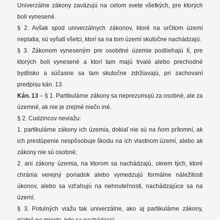
Univerzálne zákony zaväzujú na celom svete všetkých, pre ktorých
boli vynesené.
§ 2. Avšak spod univerzálnych zákonov, ktoré na určitom území
neplatia, sú vyňatí všetci, ktorí sa na tom území skutočne nachádzajú.
§ 3. Zákonom vyneseným pre osobitné územie podliehajú tí, pre
ktorých boli vynesené a ktorí tam majú trvalé alebo prechodné
bydlisko a súčasne sa tam skutočne zdržiavajú, pri zachovaní
predpisu kán. 13.
Kán. 13
– § 1. Partikulárne zákony sa neprezumujú za osobné, ale za
územné, ak nie je zrejmé niečo iné.
§ 2. Cudzincov neviažu:
1. partikulárne zákony ich územia, dokiaľ nie sú na ňom prítomní, ak
ich prestúpenie nespôsobuje škodu na ich vlastnom území, alebo ak
zákony nie sú osobné;
2. ani zákony územia, na ktorom sa nachádzajú, okrem tých, ktoré
chránia verejný poriadok alebo vymedzujú formálne náležitosti
úkonov, alebo sa vzťahujú na nehnuteľnosti, nachádzajúce sa na
území.
§ 3. Potulných viažu tak univerzálne, ako aj partikulárne zákony,
platné na mieste, kde sa nachádzajú.