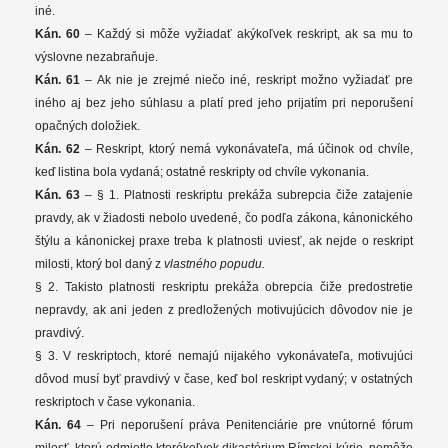
iné.
Kán. 60
– Každý si môže vyžiadať akýkoľvek reskript, ak sa mu to
výslovne nezabraňuje.
Kán. 61
– Ak nie je zrejmé niečo iné, reskript možno vyžiadať pre
iného aj bez jeho súhlasu a platí pred jeho prijatím pri neporušení
opačných doložiek.
Kán. 62
– Reskript, ktorý nemá vykonávateľa, má účinok od chvíle,
keď listina bola vydaná; ostatné reskripty od chvíle vykonania.
Kán. 63
– § 1. Platnosti reskriptu prekáža subrepcia čiže zatajenie
pravdy, ak v žiadosti nebolo uvedené, čo podľa zákona, kánonického
štýlu a kánonickej praxe treba k platnosti uviesť, ak nejde o reskript
milosti, ktorý bol daný z
vlastného popudu.
§ 2. Takisto platnosti reskriptu prekáža obrepcia čiže predostretie
nepravdy, ak ani jeden z predložených motivujúcich dôvodov nie je
pravdivý.
§ 3. V reskriptoch, ktoré nemajú nijakého vykonávateľa, motivujúci
dôvod musí byť pravdivý v čase, keď bol reskript vydaný; v ostatných
reskriptoch v čase vykonania.
Kán. 64
– Pri neporušení práva Penitenciárie pre vnútorné fórum
milosť, ktorú odmietlo ktorékoľvek dikastérium Rímskej kúrie, nemôže