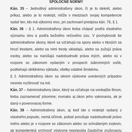
SPOLOČNÉ NORMY
Kán. 35
– Jednotlivý administratívny úkon, či je to dekrét, alebo
príkaz, alebo je to reskript, môže v medziach svojej kompetencie
vydať ten, kto má výkonnú moc, pri zachovaní predpisu kán. 76, § 1.
Kán. 36
– § 1. Administratívny úkon treba chápať podľa vlastného
významu slov a podľa bežného rečového úzu. V pochybnosti tie
administratívne úkony, ktoré sa vzťahujú na spory alebo v ktorých sa
hrozí trestami, alebo sa nimi tresty ukladajú, alebo sa zužujú práva
osoby, alebo sa narúšajú nadobudnuté práva iných, alebo sú v
rozpore so zákonom vydaným v prospech súkromných osôb,
podliehajú striktnému výkladu; všetky ostatné širokému.
§ 2. Administratívny úkon sa okrem výslovne uvedených prípadov
nesmie rozširovať na iné.
Kán. 37
– Administratívny úkon, ktorý sa vzťahuje na vonkajšie fórum,
treba zaznamenať písomne; rovnako aj úkon jeho vykonania, ak je
daný v poverovacej forme.
Kán. 38
– Administratívny úkon, aj keď ide o reskript vydaný
z
vlastného popudu
, nemá účinok, pokiaľ porušuje nadobudnuté právo
iného alebo je v rozpore so zákonom alebo so schváleným zvykom,
ak kompetentná vrchnosť výslovne nepripojila čiastočne zrušovaciu