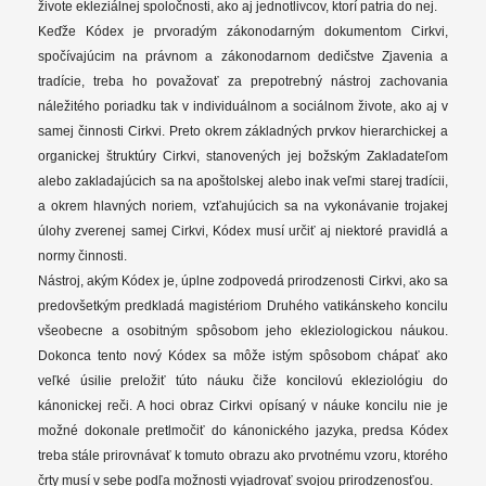
živote ekleziálnej spoločnosti, ako aj jednotlivcov, ktorí patria do nej.
Keďže Kódex je prvoradým zákonodarným dokumentom Cirkvi,
spočívajúcim na právnom a zákonodarnom dedičstve Zjavenia a
tradície, treba ho považovať za prepotrebný nástroj zachovania
náležitého poriadku tak v individuálnom a sociálnom živote, ako aj v
samej činnosti Cirkvi. Preto okrem základných prvkov hierarchickej a
organickej štruktúry Cirkvi, stanovených jej božským Zakladateľom
alebo zakladajúcich sa na apoštolskej alebo inak veľmi starej tradícii,
a okrem hlavných noriem, vzťahujúcich sa na vykonávanie trojakej
úlohy zverenej samej Cirkvi, Kódex musí určiť aj niektoré pravidlá a
normy činnosti.
Nástroj, akým Kódex je, úplne zodpovedá prirodzenosti Cirkvi, ako sa
predovšetkým predkladá magistériom Druhého vatikánskeho koncilu
všeobecne a osobitným spôsobom jeho ekleziologickou náukou.
Dokonca tento nový Kódex sa môže istým spôsobom chápať ako
veľké úsilie preložiť túto náuku čiže koncilovú ekleziológiu do
kánonickej reči. A hoci obraz Cirkvi opísaný v náuke koncilu nie je
možné dokonale pretlmočiť do kánonického jazyka, predsa Kódex
treba stále prirovnávať k tomuto obrazu ako prvotnému vzoru, ktorého
črty musí v sebe podľa možnosti vyjadrovať svojou prirodzenosťou.