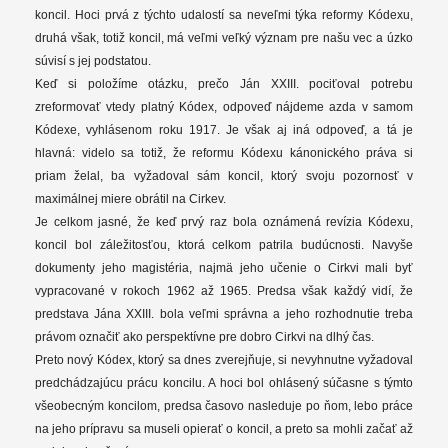
koncil. Hoci prvá z týchto udalostí sa neveľmi týka reformy Kódexu,
druhá však, totiž koncil, má veľmi veľký význam pre našu vec a úzko
súvisí s jej podstatou.
Keď si položíme otázku, prečo Ján XXIII. pociťoval potrebu
zreformovať vtedy platný Kódex, odpoveď nájdeme azda v samom
Kódexe, vyhlásenom roku 1917. Je však aj iná odpoveď, a tá je
hlavná: videlo sa totiž, že reformu Kódexu kánonického práva si
priam želal, ba vyžadoval sám koncil, ktorý svoju pozornosť v
maximálnej miere obrátil na Cirkev.
Je celkom jasné, že keď prvý raz bola oznámená revízia Kódexu,
koncil bol záležitosťou, ktorá celkom patrila budúcnosti. Navyše
dokumenty jeho magistéria, najmä jeho učenie o Cirkvi mali byť
vypracované v rokoch 1962 až 1965. Predsa však každý vidí, že
predstava Jána XXIII. bola veľmi správna a jeho rozhodnutie treba
právom označiť ako perspektívne pre dobro Cirkvi na dlhý čas.
Preto nový Kódex, ktorý sa dnes zverejňuje, si nevyhnutne vyžadoval
predchádzajúcu prácu koncilu. A hoci bol ohlásený súčasne s týmto
všeobecným koncilom, predsa časovo nasleduje po ňom, lebo práce
na jeho prípravu sa museli opierať o koncil, a preto sa mohli začať až