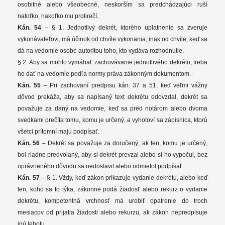
osobitné alebo všeobecné, neskorším sa predchádzajúci ruší
natoľko, nakoľko mu protirečí.
Kán. 54
– § 1. Jednotlivý dekrét, ktorého uplatnenie sa zveruje
vykonávateľovi, má účinok od chvíle vykonania; inak od chvíle, keď sa
dá na vedomie osobe autoritou toho, kto vydáva rozhodnutie.
§ 2. Aby sa mohlo vymáhať zachovávanie jednotlivého dekrétu, treba
ho dať na vedomie podľa normy práva zákonným dokumentom.
Kán. 55
– Pri zachovaní predpisu kán. 37 a 51, keď veľmi vážny
dôvod prekáža, aby sa napísaný text dekrétu odovzdal, dekrét sa
považuje za daný na vedomie, keď sa pred notárom alebo dvoma
svedkami prečíta tomu, komu je určený, a vyhotoví sa zápisnica, ktorú
všetci prítomní majú podpísať.
Kán. 56
– Dekrét sa považuje za doručený, ak ten, komu je určený,
bol riadne predvolaný, aby si dekrét prevzal alebo si ho vypočul, bez
oprávneného dôvodu sa nedostavil alebo odmietol podpísať.
Kán. 57
– § 1. Vždy, keď zákon prikazuje vydanie dekrétu, alebo keď
ten, koho sa to týka, zákonne podá žiadosť alebo rekurz o vydanie
dekrétu, kompetentná vrchnosť má urobiť opatrenie do troch
mesiacov od prijatia žiadosti alebo rekurzu, ak zákon nepredpisuje
inú lehotu.