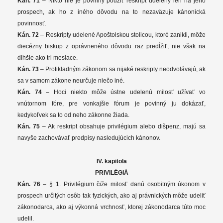
Kán. 71
– Nikto nie je povinný použiť reskript udelený len na jeho
prospech, ak ho z iného dôvodu na to nezaväzuje kánonická
povinnosť.
Kán. 72
– Reskripty udelené Apoštolskou stolicou, ktoré zanikli, môže
diecézny biskup z oprávneného dôvodu raz predĺžiť, nie však na
dlhšie ako tri mesiace.
Kán. 73
– Protikladným zákonom sa nijaké reskripty neodvolávajú, ak
sa v samom zákone neurčuje niečo iné.
Kán. 74
– Hoci niekto môže ústne udelenú milosť užívať vo
vnútornom fóre, pre vonkajšie fórum je povinný ju dokázať,
kedykoľvek sa to od neho zákonne žiada.
Kán. 75
– Ak reskript obsahuje privilégium alebo dišpenz, majú sa
navyše zachovávať predpisy nasledujúcich kánonov.
IV. kapitola
PRIVILÉGIÁ
Kán. 76
– § 1. Privilégium čiže milosť danú osobitným úkonom v
prospech určitých osôb tak fyzických, ako aj právnických môže udeliť
zákonodarca, ako aj výkonná vrchnosť, ktorej zákonodarca túto moc
udelil.