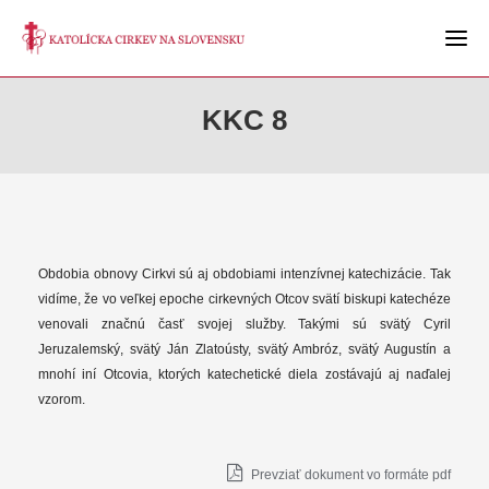
KKC 8
Obdobia obnovy Cirkvi sú aj obdobiami intenzívnej katechizácie. Tak
vidíme, že vo veľkej epoche cirkevných Otcov svätí biskupi katechéze
venovali značnú časť svojej služby. Takými sú svätý Cyril
Jeruzalemský, svätý Ján Zlatoústy, svätý Ambróz, svätý Augustín a
mnohí iní Otcovia, ktorých katechetické diela zostávajú aj naďalej
vzorom.
Prevziať dokument vo formáte pdf
KK