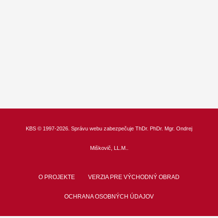
KBS
© 1997-2026. Správu webu zabezpečuje
ThDr.
PhDr. Mgr. Ondrej
Miškovič, LL.M.
.
O PROJEKTE
VERZIA PRE VÝCHODNÝ OBRAD
OCHRANA OSOBNÝCH ÚDAJOV